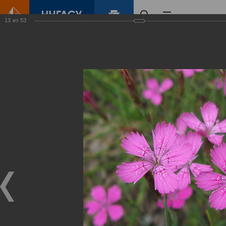
13
из
53
Главная
Контент
Зеленый Город
Виртуальные
выставки
(фотоальбомы)