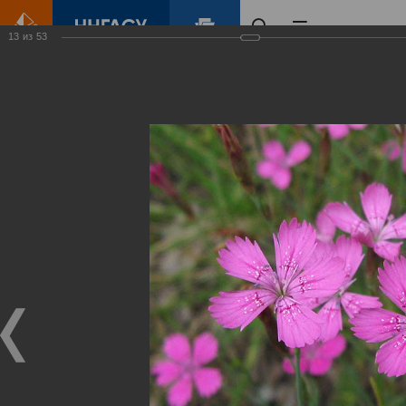
13
из
53
Главная
Контент
Зеленый Город
Виртуальные
выставки
(фотоальбомы)