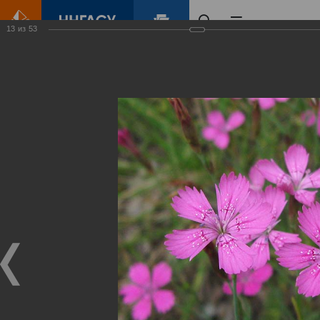
13
из
53
Главная
Контент
Зеленый Город
Виртуальные
выставки
(фотоальбомы)