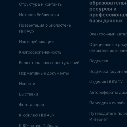
образователь
Структура и контакты
ресурсы и
профессиона
История библиотеки
базы данных
Презентация о библиотеке
ННГАСУ
Электронный катал
Наши публикации
Официальные ресу
открытые источни
Книгообеспеченность
Подписка
Бюллетень новых поступлений
Подписка (журнал
Нормативные документы
Издания ННГАСУ
Новости
Авторефераты дис
Выставки
Периодика онлайн
Фотогалерея
Путеводитель по 
К юбилею ННГАСУ
Интернет
К 80-летию Победы