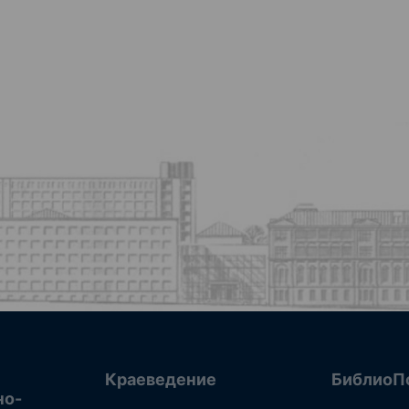
Краеведение
БиблиоП
но-