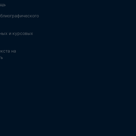
ощь
блиографического
ных и курсовых
кста на
ть