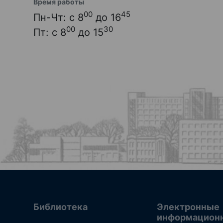
Время работы
00
45
Пн-Чт: с 8
до 16
00
30
Пт: с 8
до 15
Библиотека
Электронные
информацион