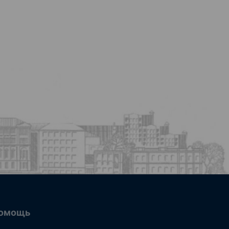
омощь