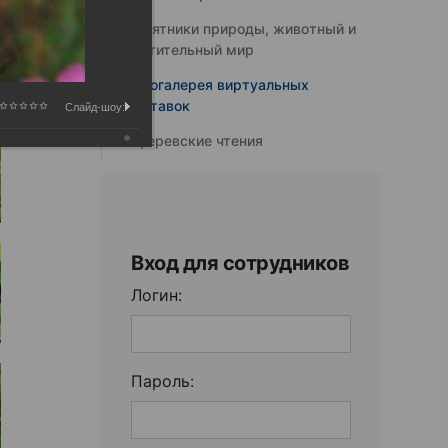
Памятники природы, животный и
растительный мир
Фотогалерея виртуальных
выставок
Слайд-шоу:
Юферевские чтения
Вход для сотрудников
Логин:
Пароль: