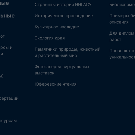
ные
Страницы истории ННГАСУ
Библиопом
льные
Историческое краеведение
Примеры би
описания
Культурное наследие
Для диплом
ог
Экология края
работ
рсы и
Памятники природы, животный
Проверка те
ки
и растительный мир
уникальнос
Фотогалерея виртуальных
выставок
ы)
Юферевские чтения
сертаций
ресурсам