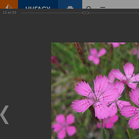
13
из
53
Главная
Контент
Зеленый Город
Виртуальные
выставки
(фотоальбомы)