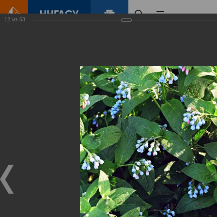
12
из
53
Главная
Контент
Зеленый Город
Виртуальные
выставки
(фотоальбомы)