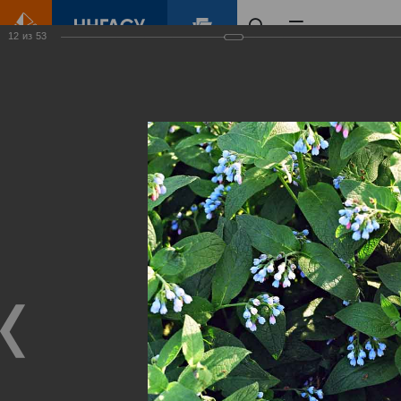
12
из
53
Главная
Контент
Зеленый Город
Виртуальные
выставки
(фотоальбомы)