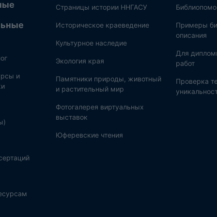
ные
Страницы истории ННГАСУ
Библиопом
льные
Историческое краеведение
Примеры би
описания
Культурное наследие
Для диплом
ог
Экология края
работ
рсы и
Памятники природы, животный
Проверка те
ки
и растительный мир
уникальнос
Фотогалерея виртуальных
выставок
ы)
Юферевские чтения
сертаций
ресурсам