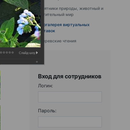
Памятники природы, животный и
растительный мир
Фотогалерея виртуальных
выставок
Юферевские чтения
Слайд-шоу:
Вход для сотрудников
Логин:
Пароль: