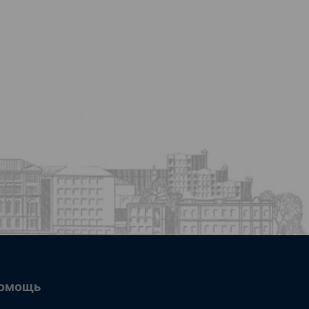
омощь