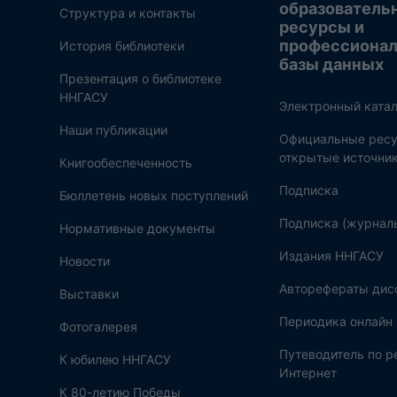
образователь
Структура и контакты
ресурсы и
профессиона
История библиотеки
базы данных
Презентация о библиотеке
ННГАСУ
Электронный катал
Наши публикации
Официальные ресу
открытые источни
Книгообеспеченность
Подписка
Бюллетень новых поступлений
Подписка (журнал
Нормативные документы
Издания ННГАСУ
Новости
Авторефераты дис
Выставки
Периодика онлайн
Фотогалерея
Путеводитель по 
К юбилею ННГАСУ
Интернет
К 80-летию Победы