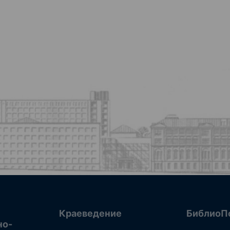
Краеведение
БиблиоП
но-