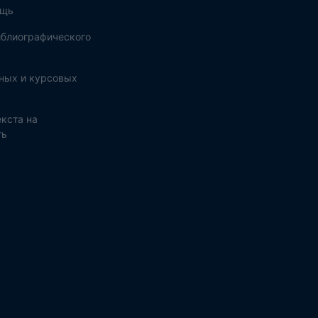
ощь
блиографического
ных и курсовых
кста на
ть