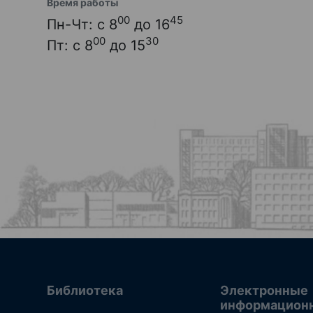
Время работы
00
45
Пн-Чт: с 8
до 16
00
30
Пт: с 8
до 15
Библиотека
Электронные
информацион