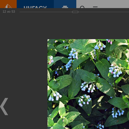
12
из
53
Главная
Контент
Зеленый Город
Виртуальные
выставки
(фотоальбомы)