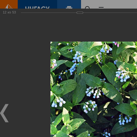
12
из
53
Главная
Контент
Зеленый Город
Виртуальные
выставки
(фотоальбомы)