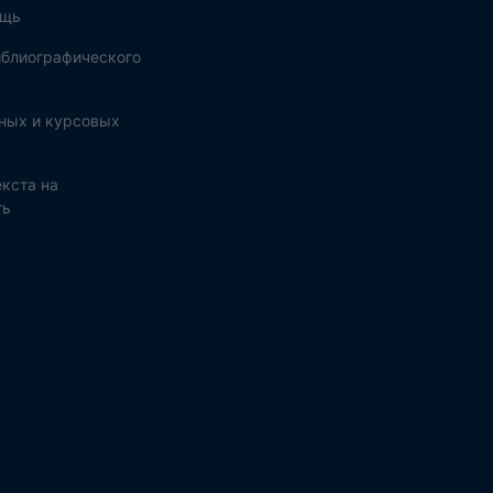
ощь
блиографического
ных и курсовых
кста на
ть