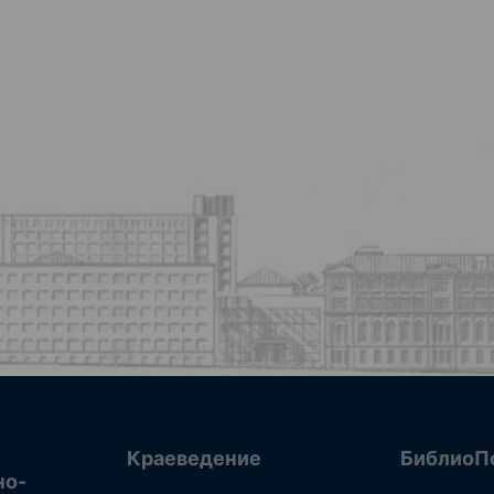
Краеведение
БиблиоП
но-