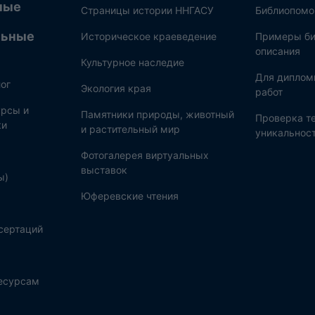
ные
Страницы истории ННГАСУ
Библиопом
льные
Историческое краеведение
Примеры би
описания
Культурное наследие
Для диплом
ог
Экология края
работ
рсы и
Памятники природы, животный
Проверка те
ки
и растительный мир
уникальнос
Фотогалерея виртуальных
выставок
ы)
Юферевские чтения
сертаций
ресурсам