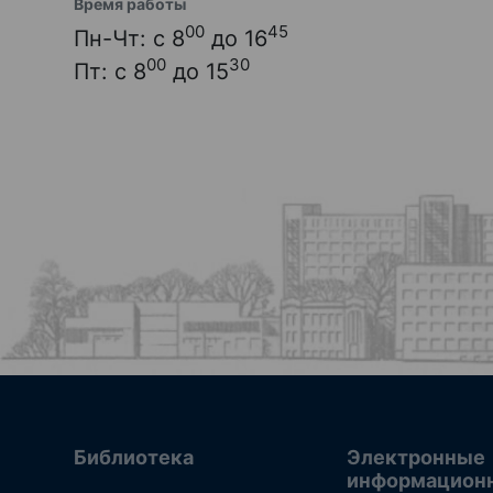
Время работы
00
45
Пн-Чт: с 8
до 16
00
30
Пт: с 8
до 15
Библиотека
Электронные
информацион