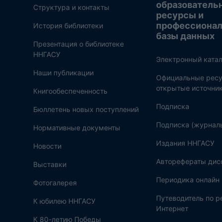
образователь
Структура и контакты
ресурсы и
профессиона
История библиотеки
базы данных
Презентация о библиотеке
ННГАСУ
Электронный катал
Наши публикации
Официальные ресу
открытые источни
Книгообеспеченность
Подписка
Бюллетень новых поступлений
Подписка (журнал
Нормативные документы
Издания ННГАСУ
Новости
Авторефераты дис
Выставки
Периодика онлайн
Фотогалерея
Путеводитель по 
К юбилею ННГАСУ
Интернет
К 80-летию Победы