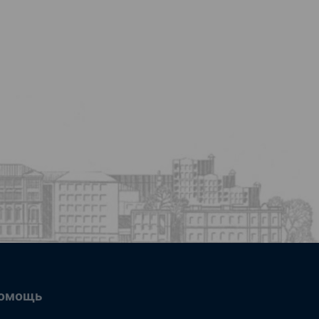
омощь