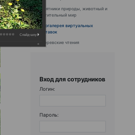
Памятники природы, животный и
растительный мир
Фотогалерея виртуальных
выставок
Слайд-шоу:
Юферевские чтения
Вход для сотрудников
Логин:
Пароль: