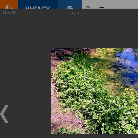
11
из
53
Главная
Контент
Зеленый Город
Виртуальные
выставки
(фотоальбомы)