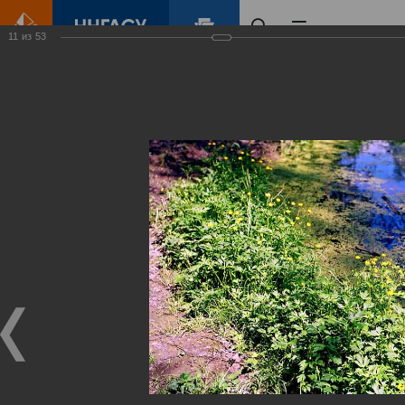
11
из
53
Главная
Контент
Зеленый Город
Виртуальные
выставки
(фотоальбомы)