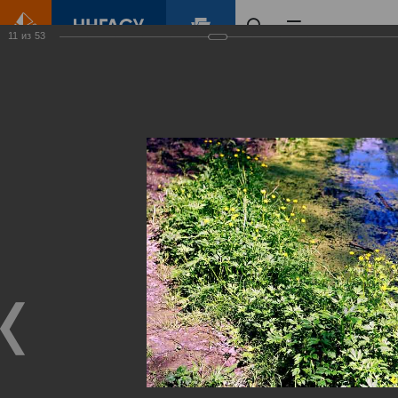
11
из
53
Главная
Контент
Зеленый Город
Виртуальные
выставки
(фотоальбомы)