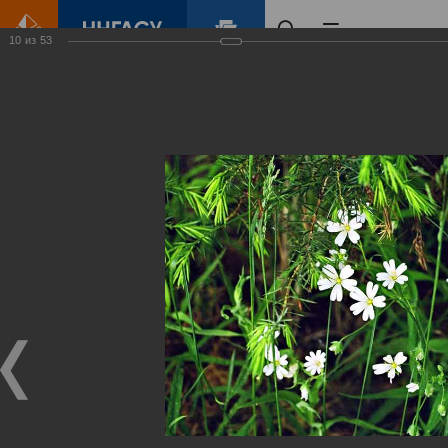
10
из
53
Главная
Контент
Зеленый Город
Виртуальные
выставки
(фотоальбомы)