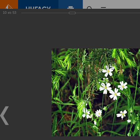
10
из
53
Главная
Контент
Зеленый Город
Виртуальные
выставки
(фотоальбомы)