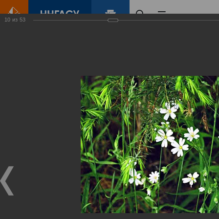
10
из
53
Главная
Контент
Зеленый Город
Виртуальные
выставки
(фотоальбомы)