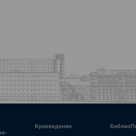
Краеведение
БиблиоП
но-