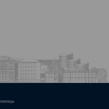
омощь