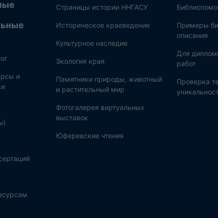
ные
Страницы истории ННГАСУ
Библиопом
льные
Историческое краеведение
Примеры би
описания
Культурное наследие
Для диплом
ог
Экология края
работ
рсы и
Памятники природы, животный
Проверка те
ки
и растительный мир
уникальнос
Фотогалерея виртуальных
выставок
ы)
Юферевские чтения
сертаций
ресурсам