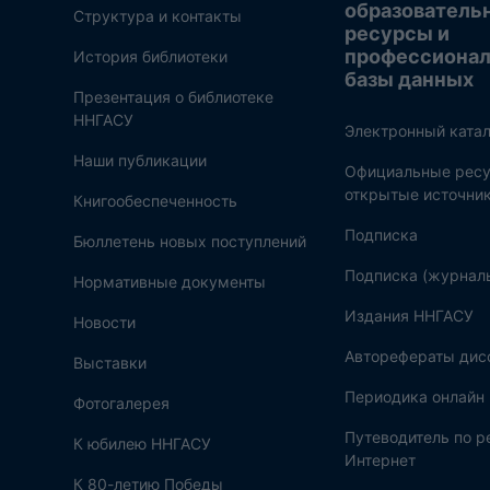
образователь
Структура и контакты
ресурсы и
профессиона
История библиотеки
базы данных
Презентация о библиотеке
ННГАСУ
Электронный катал
Наши публикации
Официальные ресу
открытые источни
Книгообеспеченность
Подписка
Бюллетень новых поступлений
Подписка (журнал
Нормативные документы
Издания ННГАСУ
Новости
Авторефераты дис
Выставки
Периодика онлайн
Фотогалерея
Путеводитель по 
К юбилею ННГАСУ
Интернет
К 80-летию Победы