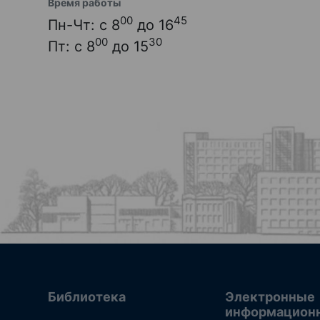
Время работы
00
45
Пн-Чт: с 8
до 16
00
30
Пт: с 8
до 15
Библиотека
Электронные
информацион