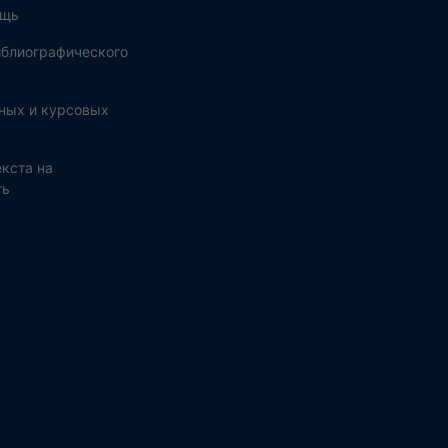
ощь
блиографического
ных и курсовых
кста на
ть