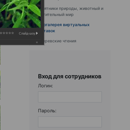
Памятники природы, животный и
растительный мир
Фотогалерея виртуальных
выставок
Слайд-шоу:
Юферевские чтения
Вход для сотрудников
Логин:
Пароль: