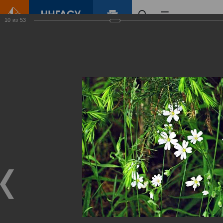
10
из
53
Главная
Контент
Зеленый Город
Виртуальные
выставки
(фотоальбомы)