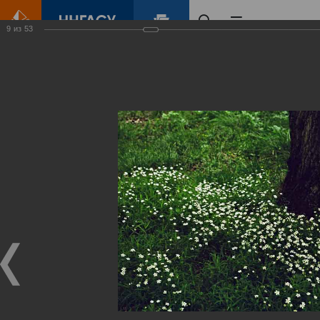
9
из
53
Главная
Контент
Зеленый Город
Виртуальные
выставки
(фотоальбомы)