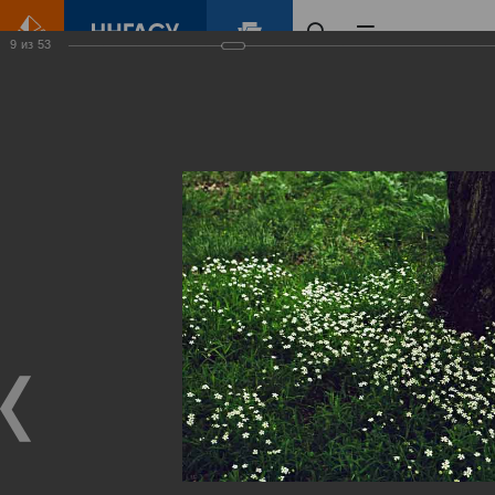
9
из
53
Главная
Контент
Зеленый Город
Виртуальные
выставки
(фотоальбомы)