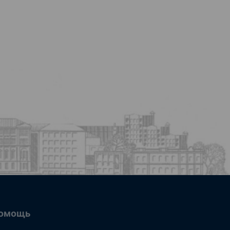
омощь