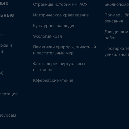
ные
Страницы истории ННГАСУ
Библиопом
льные
Историческое краеведение
Примеры би
описания
Культурное наследие
Для диплом
ог
Экология края
работ
рсы и
Памятники природы, животный
Проверка те
ки
и растительный мир
уникальнос
Фотогалерея виртуальных
выставок
ы)
Юферевские чтения
сертаций
ресурсам