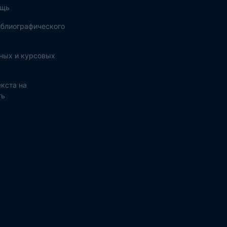
ощь
блиографического
ных и курсовых
кста на
ть