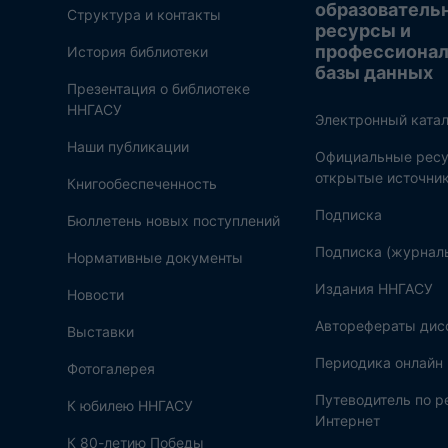
образователь
Структура и контакты
ресурсы и
профессиона
История библиотеки
базы данных
Презентация о библиотеке
ННГАСУ
Электронный катал
Наши публикации
Официальные ресу
открытые источни
Книгообеспеченность
Подписка
Бюллетень новых поступлений
Подписка (журнал
Нормативные документы
Издания ННГАСУ
Новости
Авторефераты дис
Выставки
Периодика онлайн
Фотогалерея
Путеводитель по 
К юбилею ННГАСУ
Интернет
К 80-летию Победы