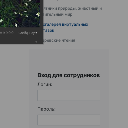
Памятники природы, животный и
растительный мир
Фотогалерея виртуальных
выставок
Слайд-шоу:
Юферевские чтения
Вход для сотрудников
Логин:
Пароль: