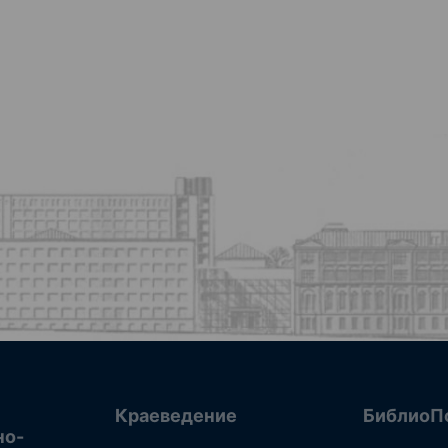
Краеведение
БиблиоП
но-