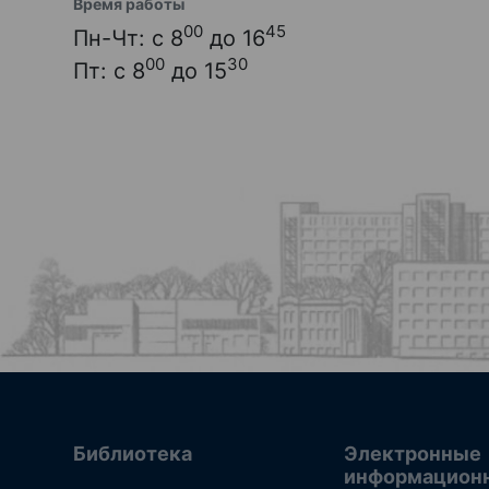
Время работы
00
45
Пн-Чт: с 8
до 16
00
30
Пт: с 8
до 15
Библиотека
Электронные
информацион