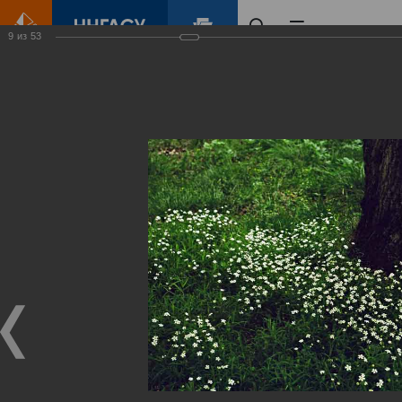
9
из
53
Главная
Контент
Зеленый Город
Виртуальные
выставки
(фотоальбомы)