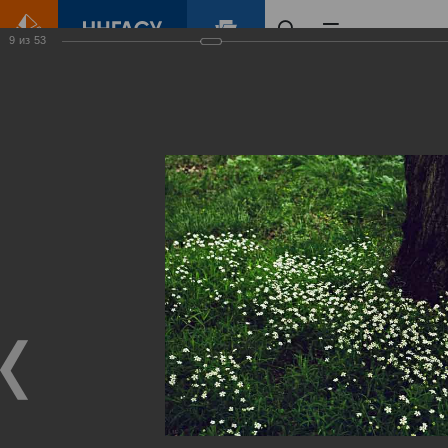
9
из
53
Главная
Контент
Зеленый Город
Виртуальные
выставки
(фотоальбомы)