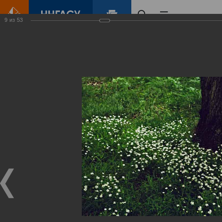
9
из
53
Главная
Контент
Зеленый Город
Виртуальные
выставки
(фотоальбомы)