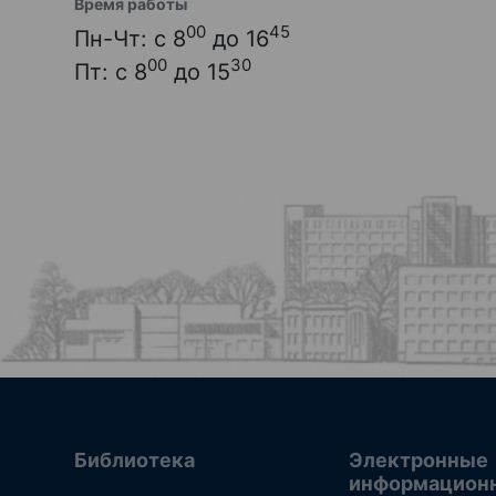
Время работы
00
45
Пн-Чт: с 8
до 16
00
30
Пт: с 8
до 15
Библиотека
Электронные
информацион