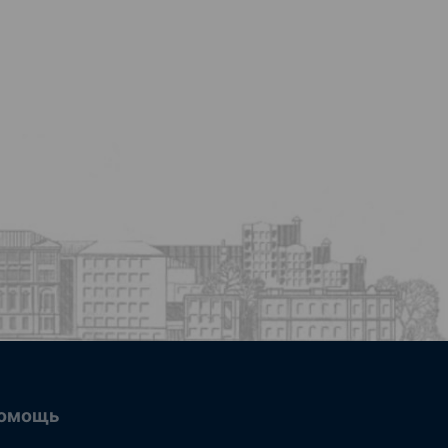
омощь