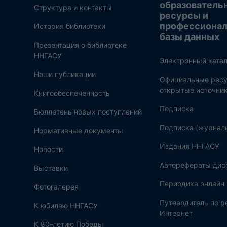
образователь
Структура и контакты
ресурсы и
профессиона
История библиотеки
базы данных
Презентация о библиотеке
ННГАСУ
Электронный катал
Наши публикации
Официальные ресу
открытые источни
Книгообеспеченность
Подписка
Бюллетень новых поступлений
Подписка (журнал
Нормативные документы
Издания ННГАСУ
Новости
Авторефераты дис
Выставки
Периодика онлайн
Фотогалерея
Путеводитель по 
К юбилею ННГАСУ
Интернет
К 80-летию Победы