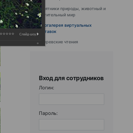
Памятники природы, животный и
растительный мир
Фотогалерея виртуальных
выставок
Слайд-шоу:
Юферевские чтения
Вход для сотрудников
Логин:
Пароль: