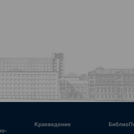
Краеведение
БиблиоП
но-