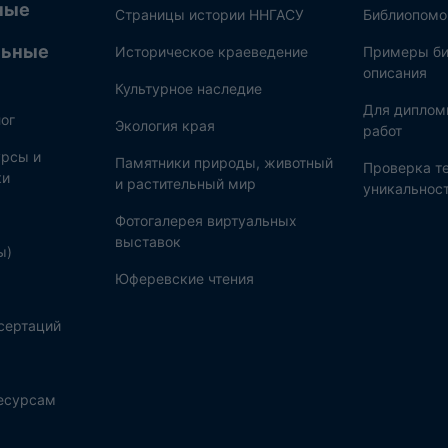
ные
Страницы истории ННГАСУ
Библиопом
льные
Историческое краеведение
Примеры би
описания
Культурное наследие
Для диплом
ог
Экология края
работ
рсы и
Памятники природы, животный
Проверка те
ки
и растительный мир
уникальнос
Фотогалерея виртуальных
выставок
ы)
Юферевские чтения
сертаций
ресурсам