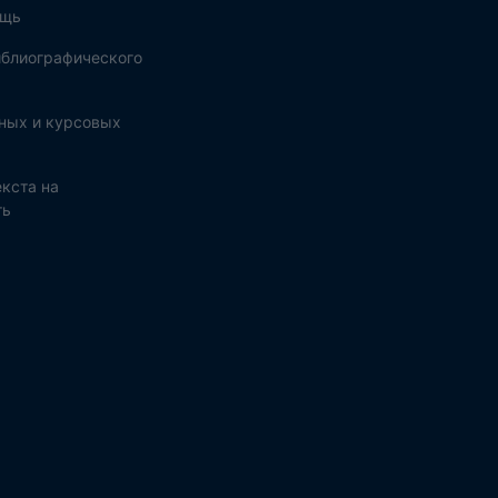
ощь
блиографического
ных и курсовых
кста на
ть