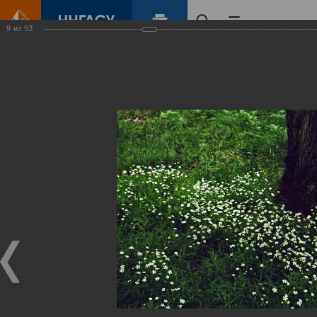
9
из
53
Главная
Контент
Зеленый Город
Виртуальные
выставки
(фотоальбомы)