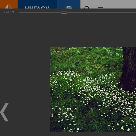
9
из
53
Главная
Контент
Зеленый Город
Виртуальные
выставки
(фотоальбомы)