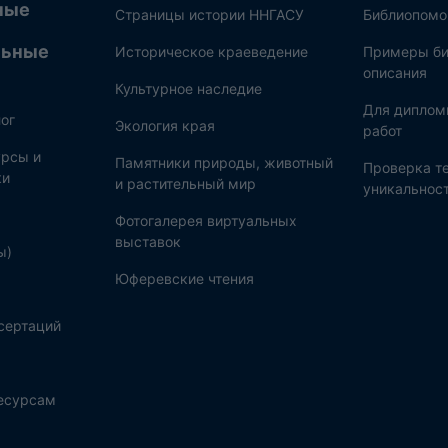
ные
Страницы истории ННГАСУ
Библиопом
льные
Историческое краеведение
Примеры би
описания
Культурное наследие
Для диплом
ог
Экология края
работ
рсы и
Памятники природы, животный
Проверка те
ки
и растительный мир
уникальнос
Фотогалерея виртуальных
выставок
ы)
Юферевские чтения
сертаций
ресурсам