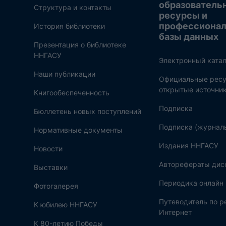
образователь
Структура и контакты
ресурсы и
профессиона
История библиотеки
базы данных
Презентация о библиотеке
ННГАСУ
Электронный катал
Наши публикации
Официальные ресу
открытые источни
Книгообеспеченность
Подписка
Бюллетень новых поступлений
Подписка (журнал
Нормативные документы
Издания ННГАСУ
Новости
Авторефераты дис
Выставки
Периодика онлайн
Фотогалерея
Путеводитель по 
К юбилею ННГАСУ
Интернет
К 80-летию Победы