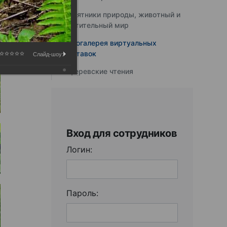
Памятники природы, животный и
растительный мир
Фотогалерея виртуальных
выставок
Слайд-шоу:
Юферевские чтения
Вход для сотрудников
Логин:
Пароль: