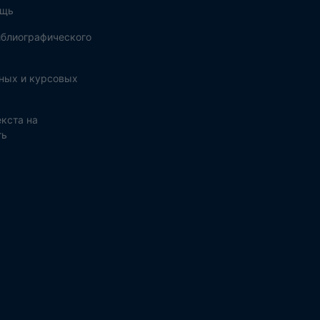
ощь
блиографического
ных и курсовых
кста на
ть