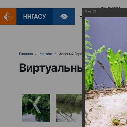
БИБЛИОТЕКА
8
из
53
БИБЛИОПОМОЩ
Главная
Контент
Зеленый Город
Виртуальные выст