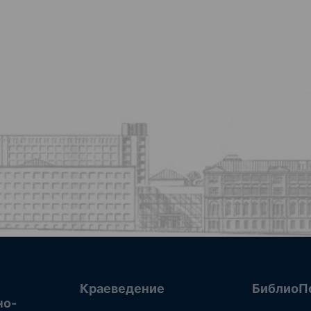
Краеведение
БиблиоП
но-