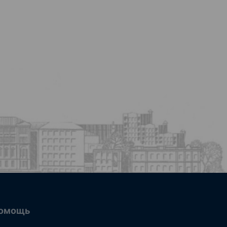
омощь