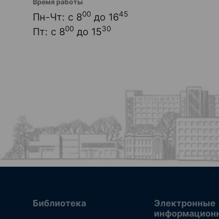
Время работы
00
45
Пн-Чт: с 8
до 16
00
30
Пт: с 8
до 15
Библиотека
Электронные
информацион