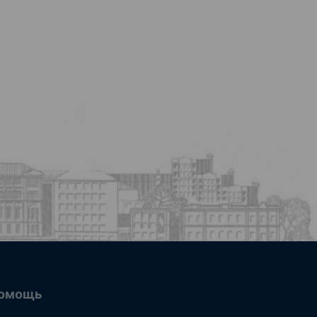
омощь