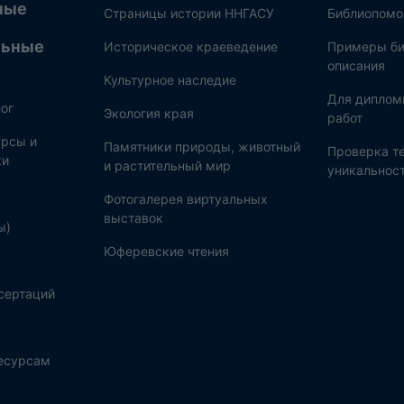
ные
Страницы истории ННГАСУ
Библиопом
льные
Историческое краеведение
Примеры би
описания
Культурное наследие
Для диплом
ог
Экология края
работ
рсы и
Памятники природы, животный
Проверка те
ки
и растительный мир
уникальнос
Фотогалерея виртуальных
выставок
ы)
Юферевские чтения
сертаций
ресурсам