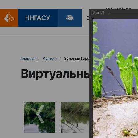
БИБЛИОТЕКА
8
из
53
БИБЛИОПОМОЩ
Главная
Контент
Зеленый Город
Виртуальные выст