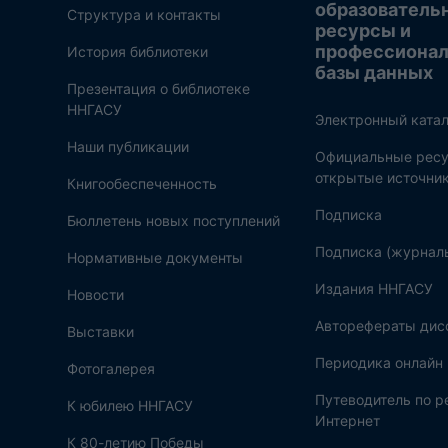
образователь
Структура и контакты
ресурсы и
профессиона
История библиотеки
базы данных
Презентация о библиотеке
ННГАСУ
Электронный катал
Наши публикации
Официальные ресу
открытые источни
Книгообеспеченность
Подписка
Бюллетень новых поступлений
Подписка (журнал
Нормативные документы
Издания ННГАСУ
Новости
Авторефераты дис
Выставки
Периодика онлайн
Фотогалерея
Путеводитель по 
К юбилею ННГАСУ
Интернет
К 80-летию Победы