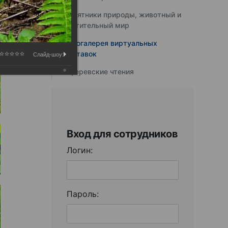
Памятники природы, животный и
растительный мир
Фотогалерея виртуальных
выставок
Слайд-шоу:
Юферевские чтения
Вход для сотрудников
Логин:
Пароль: