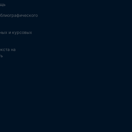
ощь
блиографического
ных и курсовых
кста на
ть