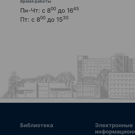
Время работы
00
45
Пн-Чт: с 8
до 16
00
30
Пт: с 8
до 15
Библиотека
Электронные
информацион