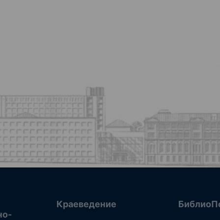
Краеведение
БиблиоП
но-