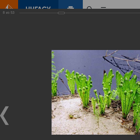
8
из
53
Главная
Контент
Зеленый Город
Виртуальные
выставки
(фотоальбомы)