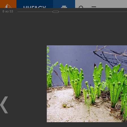
8
из
53
Главная
Контент
Зеленый Город
Виртуальные
выставки
(фотоальбомы)