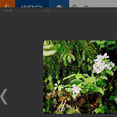
7
из
53
Главная
Контент
Зеленый Город
Виртуальные
выставки
(фотоальбомы)