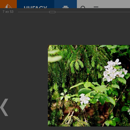
7
из
53
Главная
Контент
Зеленый Город
Виртуальные
выставки
(фотоальбомы)