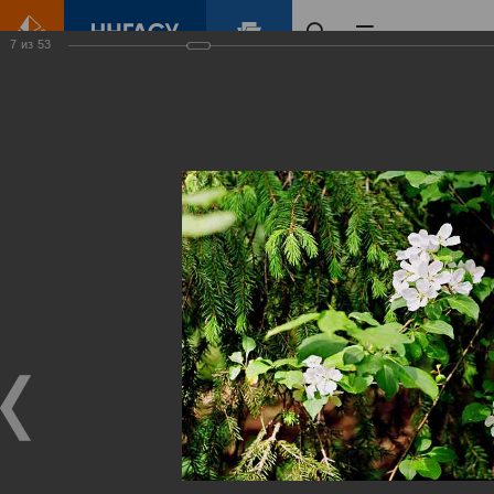
7
из
53
Главная
Контент
Зеленый Город
Виртуальные
выставки
(фотоальбомы)