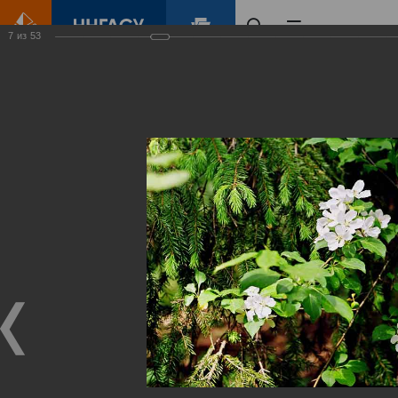
7
из
53
Главная
Контент
Зеленый Город
Виртуальные
выставки
(фотоальбомы)