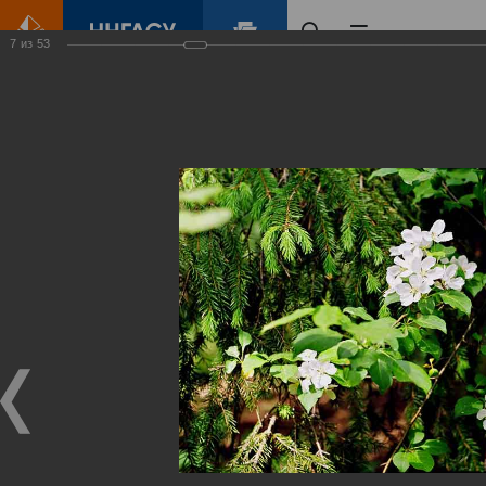
7
из
53
Главная
Контент
Зеленый Город
Виртуальные
выставки
(фотоальбомы)