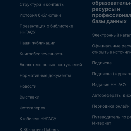
образователь
Структура и контакты
ресурсы и
профессиона
История библиотеки
базы данных
Презентация о библиотеке
ННГАСУ
Электронный катал
Наши публикации
Официальные ресу
открытые источни
Книгообеспеченность
Подписка
Бюллетень новых поступлений
Подписка (журнал
Нормативные документы
Издания ННГАСУ
Новости
Авторефераты дис
Выставки
Периодика онлайн
Фотогалерея
Путеводитель по 
К юбилею ННГАСУ
Интернет
К 80-летию Победы