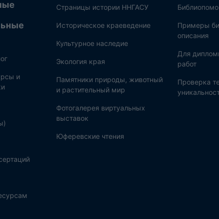
ные
Страницы истории ННГАСУ
Библиопом
льные
Историческое краеведение
Примеры би
описания
Культурное наследие
Для диплом
ог
Экология края
работ
рсы и
Памятники природы, животный
Проверка те
ки
и растительный мир
уникальнос
Фотогалерея виртуальных
выставок
ы)
Юферевские чтения
сертаций
ресурсам