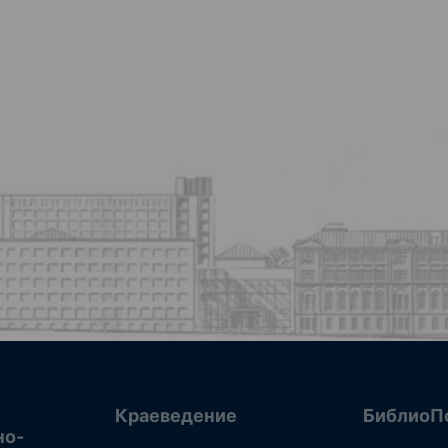
Краеведение
БиблиоП
но-