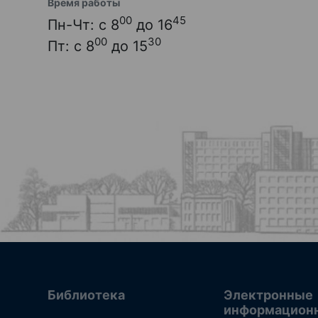
Время работы
00
45
Пн-Чт: с 8
до 16
00
30
Пт: с 8
до 15
Библиотека
Электронные
информацион