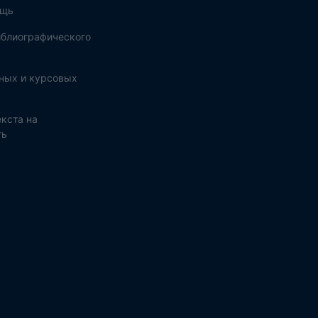
ощь
блиографического
ных и курсовых
кста на
ть