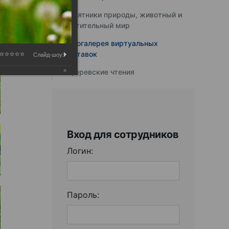
Памятники природы, животный и
растительный мир
Фотогалерея виртуальных
выставок
Слайд-шоу:
Юферевские чтения
Вход для сотрудников
Логин:
Пароль: