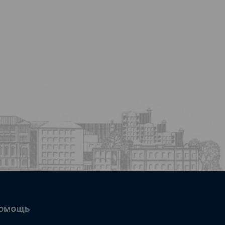
омощь