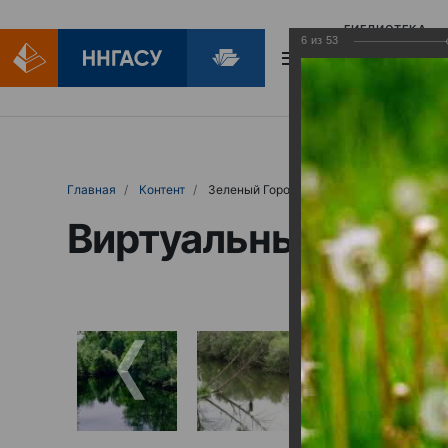
БИБЛИОТЕКА
6
из
53
БИБЛИОПОМОЩ
Главная
Контент
Зеленый Город
Виртуальные выст