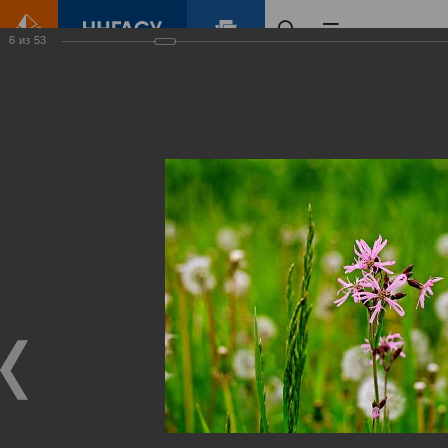
6
из
53
Главная
Контент
Зеленый Город
Виртуальные
выставки
(фотоальбомы)