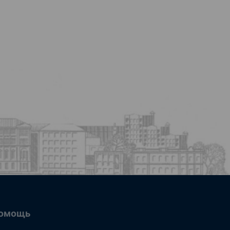
омощь