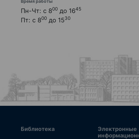
Время работы
00
45
Пн-Чт: с 8
до 16
00
30
Пт: с 8
до 15
Библиотека
Электронные
информацион