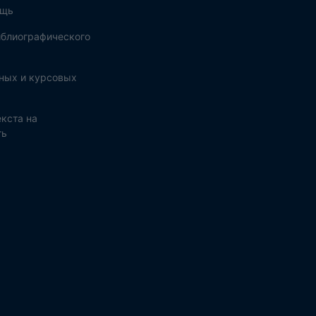
ощь
блиографического
ных и курсовых
кста на
ть