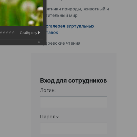
Памятники природы, животный и
растительный мир
Фотогалерея виртуальных
выставок
Слайд-шоу:
Юферевские чтения
Вход для сотрудников
Логин:
Пароль: