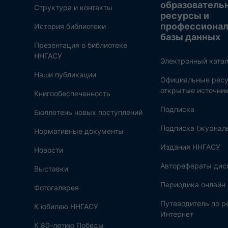
образователь
Структура и контакты
ресурсы и
профессиона
История библиотеки
базы данных
Презентация о библиотеке
ННГАСУ
Электронный катал
Наши публикации
Официальные ресу
открытые источни
Книгообеспеченность
Подписка
Бюллетень новых поступлений
Подписка (журнал
Нормативные документы
Издания ННГАСУ
Новости
Авторефераты дис
Выставки
Периодика онлайн
Фотогалерея
Путеводитель по 
К юбилею ННГАСУ
Интернет
К 80-летию Победы