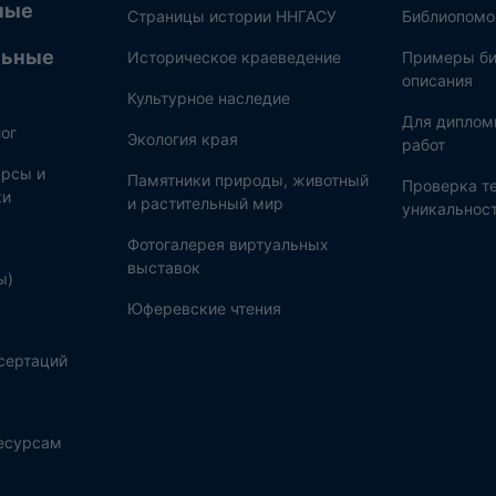
ные
Страницы истории ННГАСУ
Библиопом
льные
Историческое краеведение
Примеры би
описания
Культурное наследие
Для диплом
ог
Экология края
работ
рсы и
Памятники природы, животный
Проверка те
ки
и растительный мир
уникальнос
Фотогалерея виртуальных
выставок
ы)
Юферевские чтения
сертаций
ресурсам