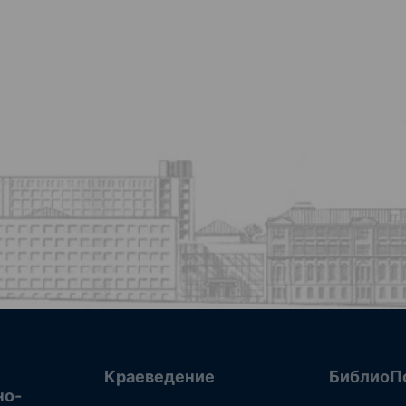
Краеведение
БиблиоП
но-