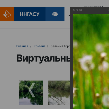
БИБЛИОТЕКА
6
из
53
БИБЛИОПОМОЩ
Главная
Контент
Зеленый Город
Виртуальные выст