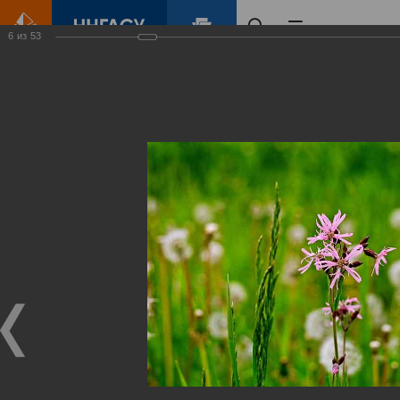
6
из
53
Главная
Контент
Зеленый Город
Виртуальные
выставки
(фотоальбомы)