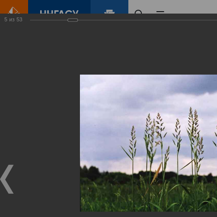
5
из
53
Главная
Контент
Зеленый Город
Виртуальные
выставки
(фотоальбомы)