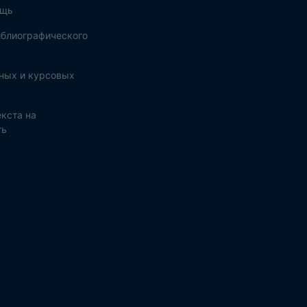
ощь
блиографического
ных и курсовых
кста на
ть