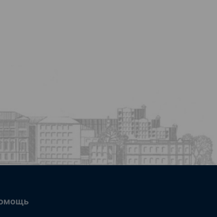
омощь