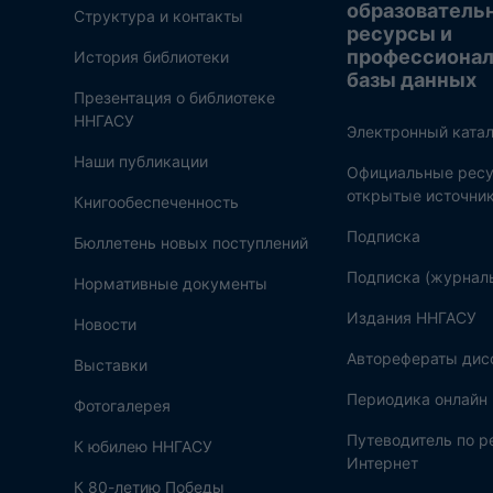
образователь
Структура и контакты
ресурсы и
профессиона
История библиотеки
базы данных
Презентация о библиотеке
ННГАСУ
Электронный катал
Наши публикации
Официальные ресу
открытые источни
Книгообеспеченность
Подписка
Бюллетень новых поступлений
Подписка (журнал
Нормативные документы
Издания ННГАСУ
Новости
Авторефераты дис
Выставки
Периодика онлайн
Фотогалерея
Путеводитель по 
К юбилею ННГАСУ
Интернет
К 80-летию Победы