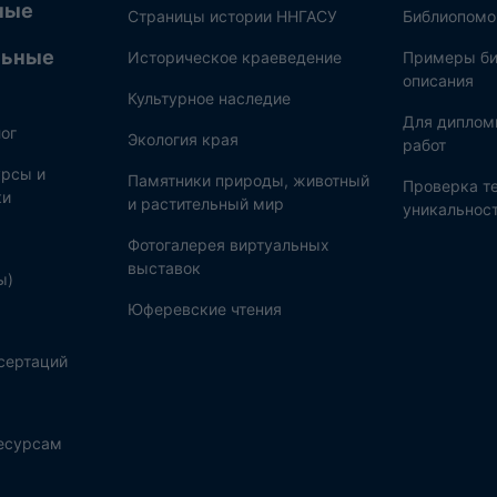
ные
Страницы истории ННГАСУ
Библиопом
льные
Историческое краеведение
Примеры би
описания
Культурное наследие
Для диплом
ог
Экология края
работ
рсы и
Памятники природы, животный
Проверка те
ки
и растительный мир
уникальнос
Фотогалерея виртуальных
выставок
ы)
Юферевские чтения
сертаций
ресурсам