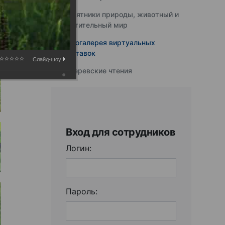
Памятники природы, животный и
растительный мир
Фотогалерея виртуальных
выставок
Слайд-шоу:
Юферевские чтения
Вход для сотрудников
Логин:
Пароль: