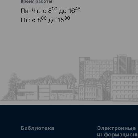
Время работы
00
45
Пн-Чт: с 8
до 16
00
30
Пт: с 8
до 15
Библиотека
Электронные
информацион