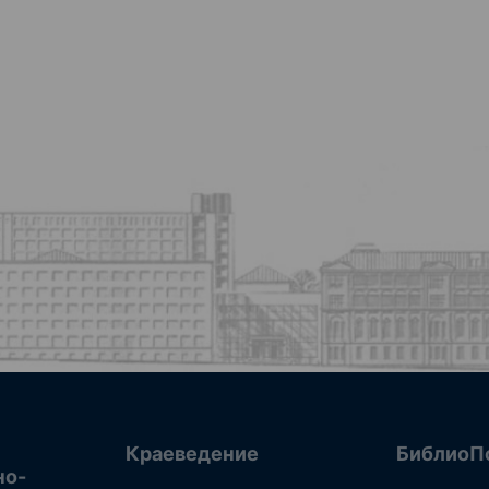
Краеведение
БиблиоП
но-