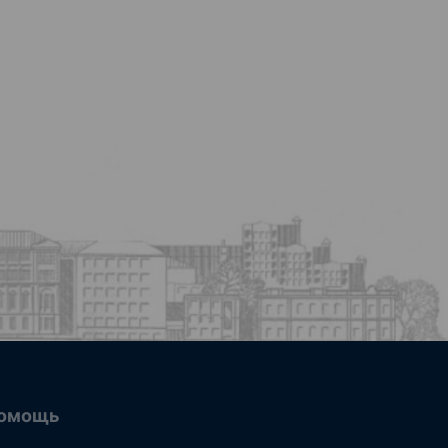
омощь