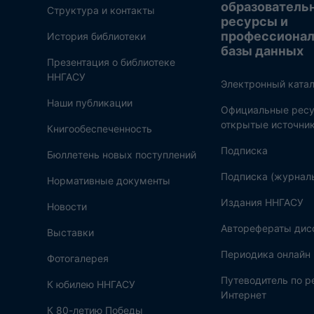
образователь
Структура и контакты
ресурсы и
профессиона
История библиотеки
базы данных
Презентация о библиотеке
ННГАСУ
Электронный катал
Наши публикации
Официальные ресу
открытые источни
Книгообеспеченность
Подписка
Бюллетень новых поступлений
Подписка (журнал
Нормативные документы
Издания ННГАСУ
Новости
Авторефераты дис
Выставки
Периодика онлайн
Фотогалерея
Путеводитель по 
К юбилею ННГАСУ
Интернет
К 80-летию Победы