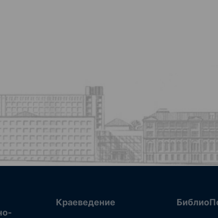
Краеведение
БиблиоП
но-