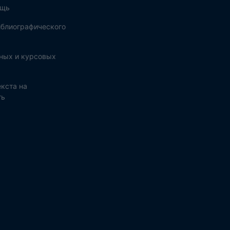
ощь
блиографического
ных и курсовых
кста на
ть