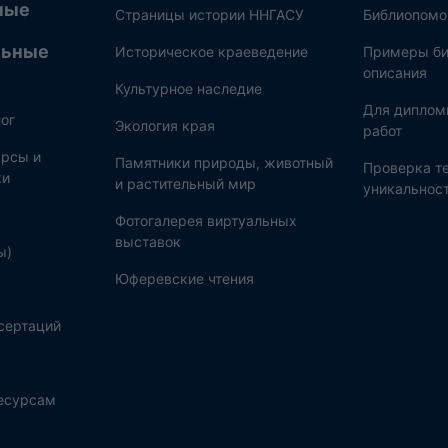
ные
Страницы истории ННГАСУ
Библиопом
льные
Историческое краеведение
Примеры би
описания
Культурное наследие
Для диплом
ог
Экология края
работ
рсы и
Памятники природы, животный
Проверка те
ки
и растительный мир
уникальнос
Фотогалерея виртуальных
выставок
ы)
Юферевские чтения
сертаций
ресурсам