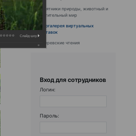
Памятники природы, животный и
растительный мир
Фотогалерея виртуальных
выставок
Слайд-шоу:
Юферевские чтения
Вход для сотрудников
Логин:
Пароль: