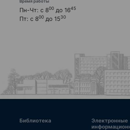
Время работы
00
45
Пн-Чт: с 8
до 16
00
30
Пт: с 8
до 15
Библиотека
Электронные
информацион