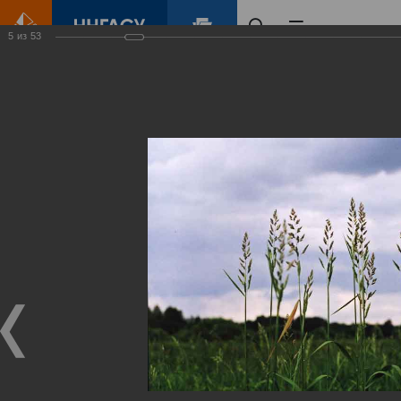
5
из
53
Главная
Контент
Зеленый Город
Виртуальные
выставки
(фотоальбомы)