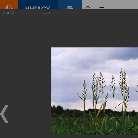
5
из
53
Главная
Контент
Зеленый Город
Виртуальные
выставки
(фотоальбомы)