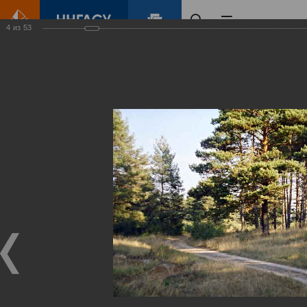
4
из
53
Главная
Контент
Зеленый Город
Виртуальные
выставки
(фотоальбомы)