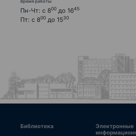
Время работы
00
45
Пн-Чт: с 8
до 16
00
30
Пт: с 8
до 15
Библиотека
Электронные
информацион