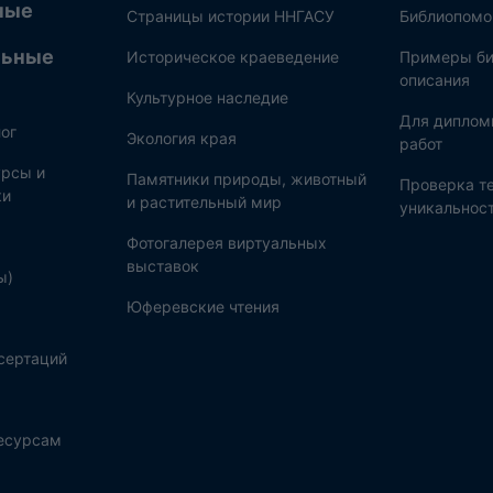
ные
Страницы истории ННГАСУ
Библиопом
льные
Историческое краеведение
Примеры би
описания
Культурное наследие
Для диплом
ог
Экология края
работ
рсы и
Памятники природы, животный
Проверка те
ки
и растительный мир
уникальнос
Фотогалерея виртуальных
выставок
ы)
Юферевские чтения
сертаций
ресурсам