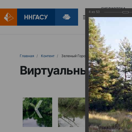
БИБЛИОТЕКА
4
из
53
БИБЛИОПОМОЩ
Главная
Контент
Зеленый Город
Виртуальные выст