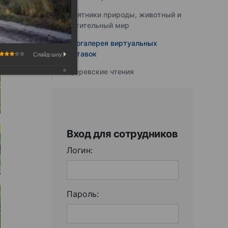
Памятники природы, животный и
растительный мир
Фотогалерея виртуальных
выставок
Слайд-шоу:
Юферевские чтения
Вход для сотрудников
Логин:
Пароль: