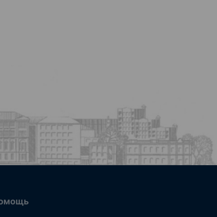
омощь