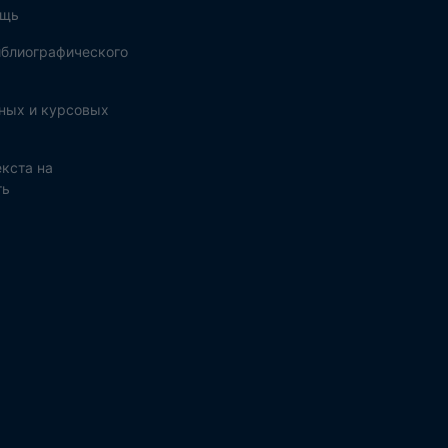
ощь
блиографического
ных и курсовых
кста на
ть