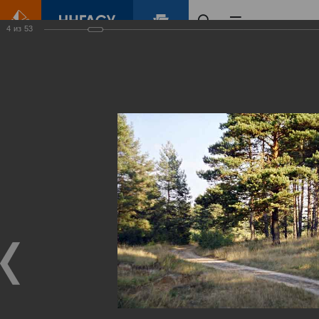
4
из
53
Главная
Контент
Зеленый Город
Виртуальные
выставки
(фотоальбомы)