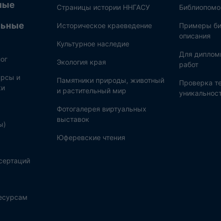
ные
Страницы истории ННГАСУ
Библиопом
льные
Историческое краеведение
Примеры би
описания
Культурное наследие
Для диплом
ог
Экология края
работ
рсы и
Памятники природы, животный
Проверка те
ки
и растительный мир
уникальнос
Фотогалерея виртуальных
выставок
ы)
Юферевские чтения
сертаций
ресурсам